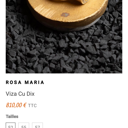
ROSA MARIA
Viza Cu Dix
810,00 €
TTC
Tailles
52
55
57