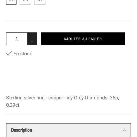
+
AJOUTER AU PANIER
-
En stock
Sterling silver ring - copper - icy Grey Diamonds: 36p,
0,29ct
Description