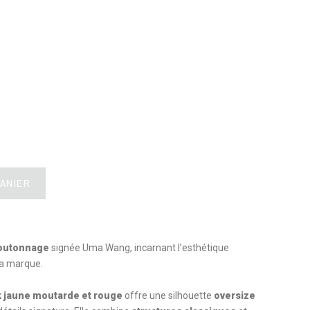
PANIER
boutonnage
signée Uma Wang, incarnant l’esthétique
la marque.
k jaune moutarde et rouge
offre une silhouette
oversize