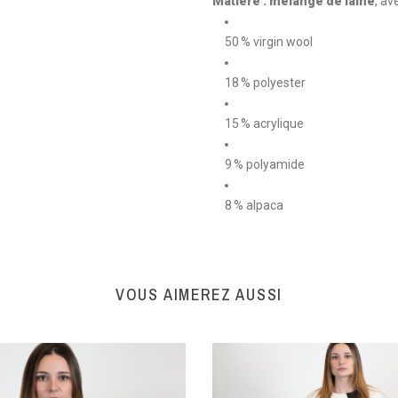
Matière :
mélange de laine
, av
50 % virgin wool
18 % polyester
15 % acrylique
9 % polyamide
8 % alpaca
VOUS AIMEREZ AUSSI