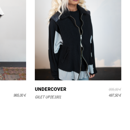
UNDERCOVER
995,00 €
965,00 €
497,50 €
GILET UP2E1001