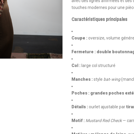
avec des lignes affirmées et des 
touches modernes pour une pièce 
Caractéristiques principales
Coupe :
oversize, volume génér
Fermeture :
double boutonna
Col :
large col structuré
Manches :
style
bat‑wing
(manch
Poches :
grandes poches exté
Détails :
ourlet ajustable par
tir
Motif :
Mustard Red Check
— carr