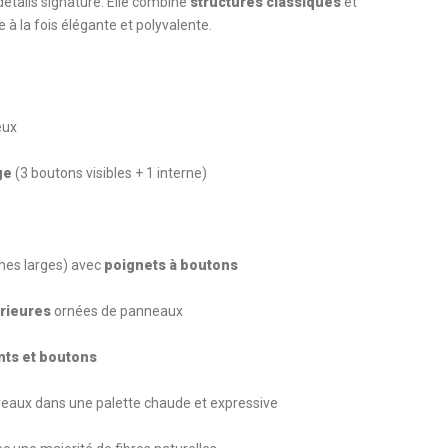
détails signature. Elle combine
structures classiques
et
à la fois élégante et polyvalente.
eux
ge
(3 boutons visibles + 1 interne)
es larges) avec
poignets à boutons
rieures
ornées de panneaux
ants et boutons
eaux dans une palette chaude et expressive