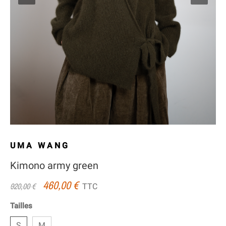
UMA WANG
Kimono army green
460,00 €
TTC
920,00 €
Tailles
S
M