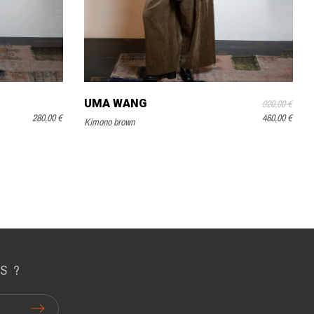
UMA WANG
920,00 €
280,00 €
460,00 €
Kimono brown
S ?