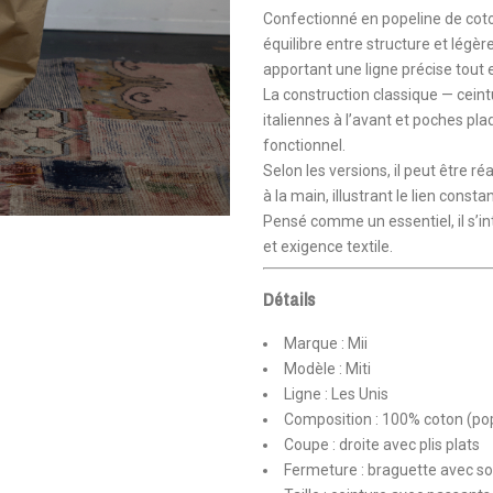
Confectionné en popeline de coto
équilibre entre structure et légère
apportant une ligne précise tout 
La construction classique — cein
italiennes à l’avant et poches pl
fonctionnel.
Selon les versions, il peut être 
à la main, illustrant le lien const
Pensé comme un essentiel, il s’in
et exigence textile.
Détails
Marque : Mii
Modèle : Miti
Ligne : Les Unis
Composition : 100% coton (pop
Coupe : droite avec plis plats
Fermeture : braguette avec s