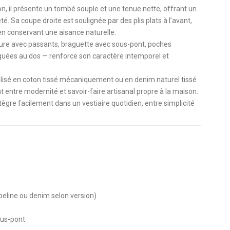
n, il présente un tombé souple et une tenue nette, offrant un
té. Sa coupe droite est soulignée par des plis plats à l’avant,
en conservant une aisance naturelle.
ture avec passants, braguette avec sous-pont, poches
aquées au dos — renforce son caractère intemporel et
réalisé en coton tissé mécaniquement ou en denim naturel tissé
ant entre modernité et savoir-faire artisanal propre à la maison.
tègre facilement dans un vestiaire quotidien, entre simplicité
eline ou denim selon version)
ous-pont