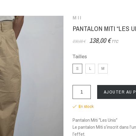
MII
PANTALON MITI “LES U
138,00 €
230,00 €
TTC
Tailles
S
L
M
AJOUTER AU 
En stock
Pantalon Miti “Les Unis”
Le pantalon Miti s’inscrit dans l’u
l’effet.