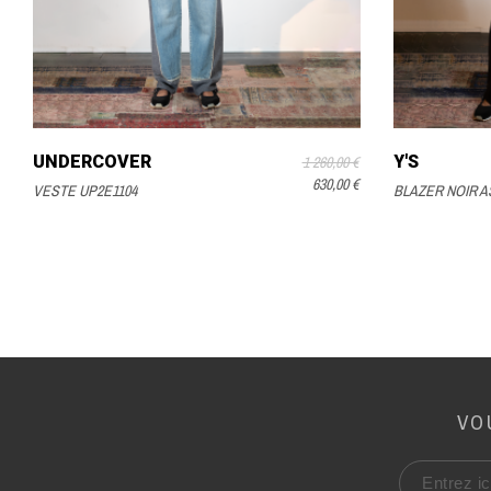
UNDERCOVER
Y'S
1 260,00 €
630,00 €
VESTE UP2E1104
BLAZER NOIR 
VO