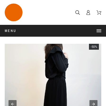
MENU
-50%