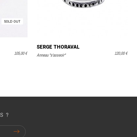
SOLD OUT
SERGE THORAVAL
105,00 €
120,00 €
Anneau "s'asseoir"
S ?