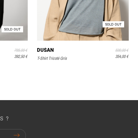
SOLD OUT
SOLD OUT
DUŠAN
785,00 €
590,00 €
392,50 €
354,00 €
T-Shirt Tricoté Gris
S ?