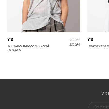
Y'S
Y'S
460,00 €
230,00 €
TOP SANS MANCHES BLANC À
Débardeur Pull No
RAYURES
VO