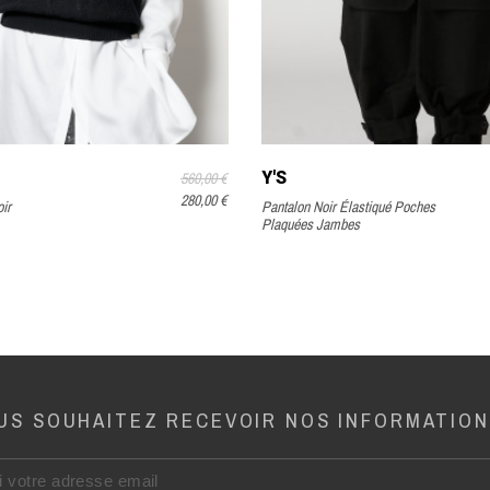
Y'S
560,00 €
280,00 €
ir
Pantalon Noir Élastiqué Poches
Plaquées Jambes
US SOUHAITEZ RECEVOIR NOS INFORMATION