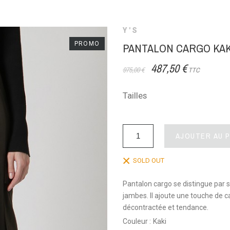
Y'S
PROMO
PANTALON CARGO KAK
487,50 €
975,00 €
TTC
Tailles
AJOUTER AU 
SOLD OUT
Pantalon cargo se distingue par 
jambes. Il ajoute une touche de c
décontractée et tendance.
Couleur :
Kaki