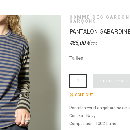
COMME DES GARÇON
GARÇONS
PANTALON GABARDINE
465,00 €
TTC
Tailles
AJOUTER AU 
SOLD OUT
Pantalon court en gabardine de lai
Couleur :
Navy
Composition :
100% Laine