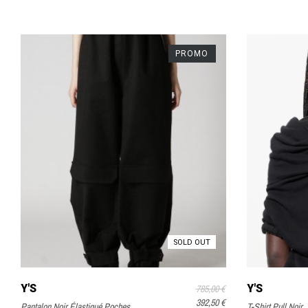
PROMO
SOLD OUT
Y'S
Y'S
785,00 €
392,50 €
Pantalon Noir Élastiqué Poches
T-Shirt Pull Noir