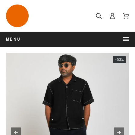
MENU
-50%