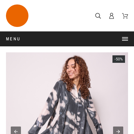
MENU
-50%