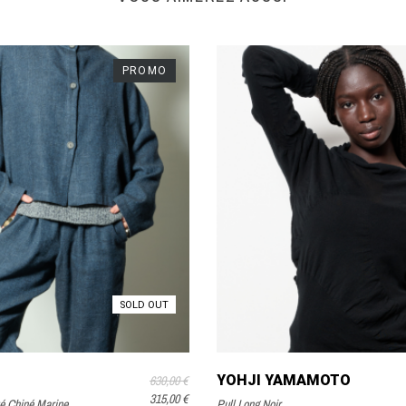
PROMO
SOLD OUT
YOHJI YAMAMOTO
630,00 €
315,00 €
ué Chiné Marine
Pull Long Noir