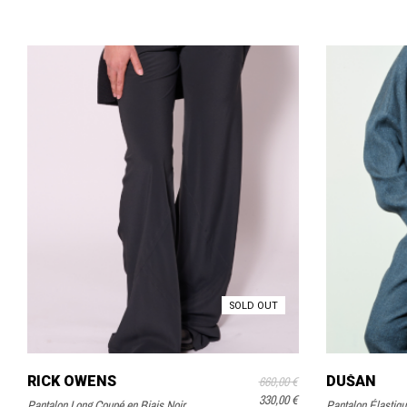
SOLD OUT
RICK OWENS
DUŠAN
660,00 €
330,00 €
Pantalon Long Coupé en Biais Noir
Pantalon Élastiq