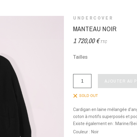
UNDERCOVER
MANTEAU NOIR
1 720,00 €
TTC
Tailles
AJOUTER AU 
SOLD OUT
Cardigan en laine mélangée d'ang
coton à motifs superposés et po
Existe également en : Marine/Bei
Couleur :
Noir