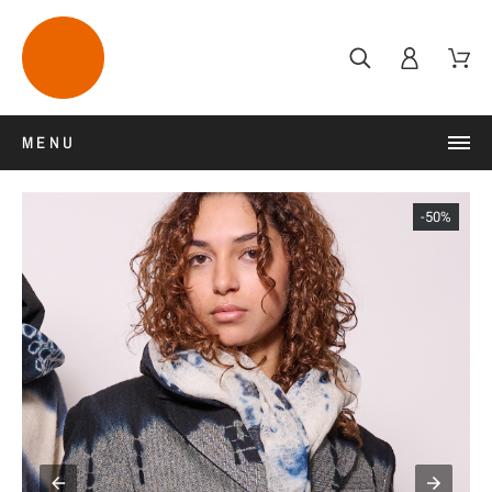
MENU
-50%