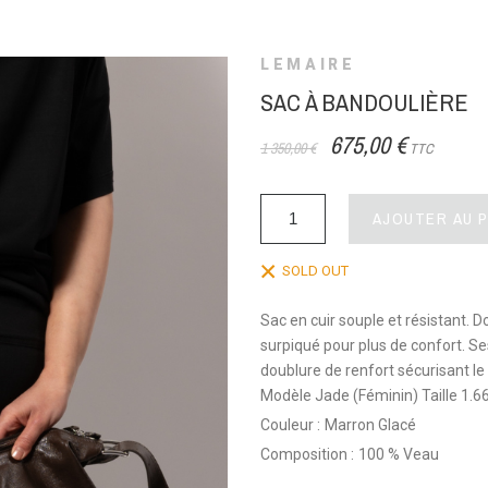
LEMAIRE
SAC À BANDOULIÈRE
675,00 €
1 350,00 €
TTC
AJOUTER AU 
SOLD OUT
Sac en cuir souple et résistant. 
surpiqué pour plus de confort. Se
doublure de renfort sécurisant le
Modèle Jade (Féminin) Taille 1.6
Couleur :
Marron Glacé
Composition :
100 % Veau