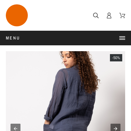
MENU
-50%