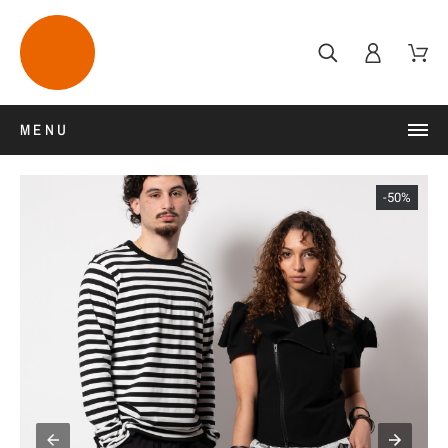
MENU
-50%