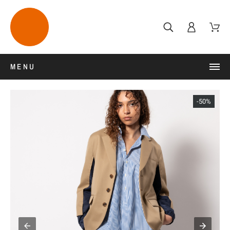
MENU
-50%