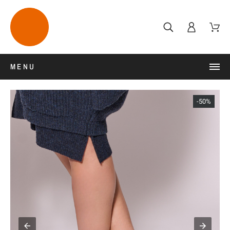
MENU
-50%