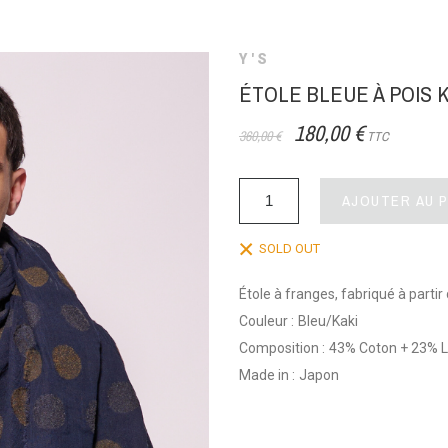
Y'S
ÉTOLE BLEUE À POIS K
180,00 €
360,00 €
TTC
AJOUTER AU 
SOLD OUT
Étole à franges, fabriqué à partir 
Couleur :
Bleu/Kaki
Composition :
43% Coton + 23% La
Made in :
Japon