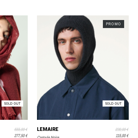
PROMO
SOLD OUT
SOLD OUT
LEMAIRE
555,00 €
230,00 €
277,50 €
115,00 €
Cagoule Noire