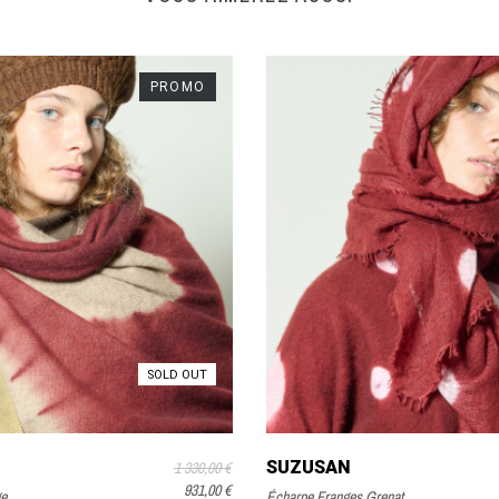
PROMO
SOLD OUT
SUZUSAN
1 330,00 €
931,00 €
ge
Écharpe Franges Grenat