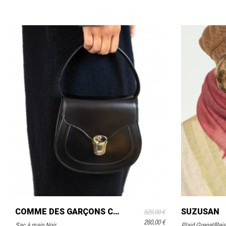
COMME DES GARÇONS COMME DES GARÇONS
SUZUSAN
520,00 €
260,00 €
Sac à main Noir
Plaid Grenat/Bei