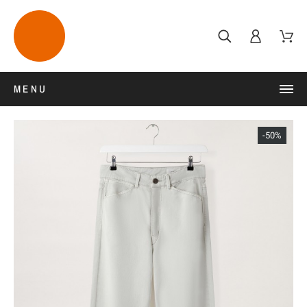
MENU
-50%