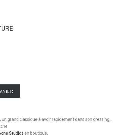
TURE
PANIER
 un grand classique à avoir rapidement dans son dressing…
ache
Acne Studios
 en boutique.