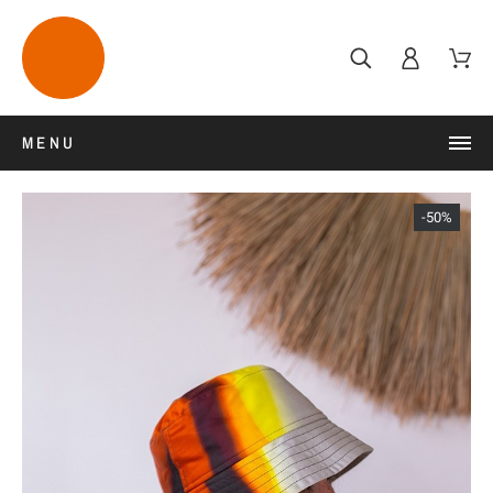
MENU
-50%