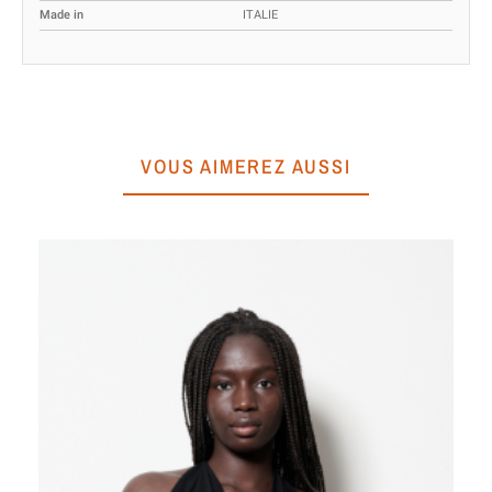
Made in
ITALIE
VOUS AIMEREZ AUSSI
To
A