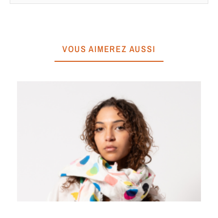
VOUS AIMEREZ AUSSI
É
A