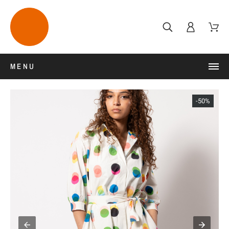
MENU
-50%