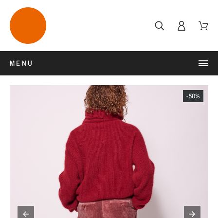
MENU
-50%