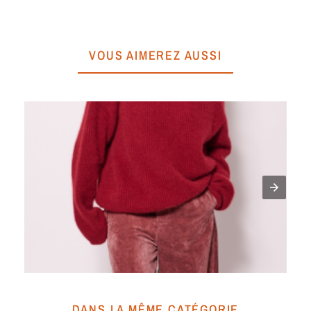
VOUS AIMEREZ AUSSI
Pa
A
DANS LA MÊME CATÉGORIE