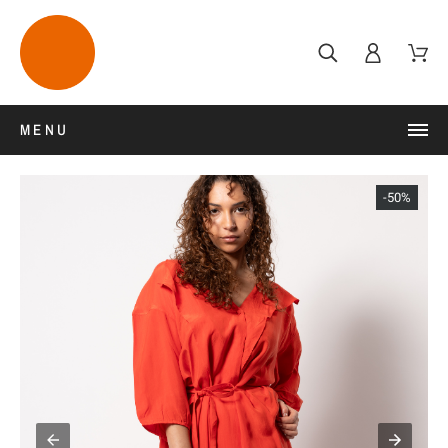
MENU
-50%