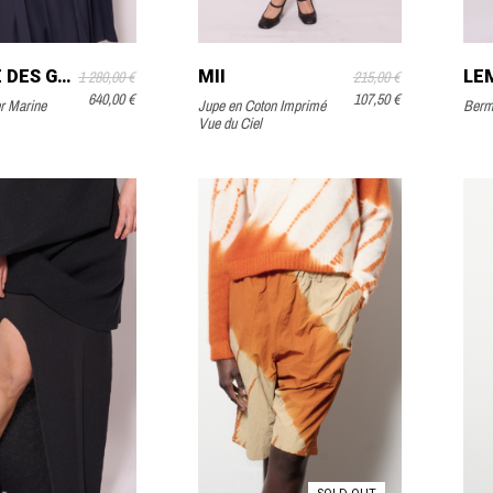
COMME DES GARÇONS COMME DES GARÇONS
MII
LE
1 280,00 €
215,00 €
640,00 €
107,50 €
r Marine
Jupe en Coton Imprimé
Berm
Vue du Ciel