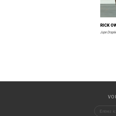
RICK O
Jupe Drapé
VO