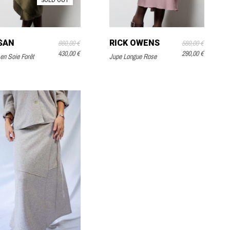
SOLD OUT
ŠAN
RICK OWENS
860,00 €
580,00 €
430,00 €
290,00 €
en Soie Forêt
Jupe Longue Rose