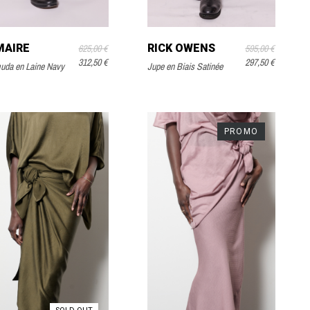
MAIRE
RICK OWENS
625,00 €
595,00 €
312,50 €
297,50 €
uda en Laine Navy
Jupe en Biais Satinée
PROMO