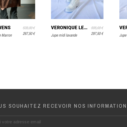
WENS
VÉRONIQUE LEROY
535,00 €
595,00 €
267,50 €
297,50 €
e Marron
Jupe midi lavande
Jupe 
US SOUHAITEZ RECEVOIR NOS INFORMATION