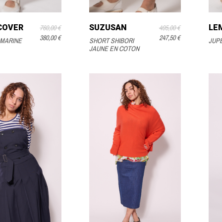
COVER
SUZUSAN
LE
760,00 €
495,00 €
380,00 €
247,50 €
MARINE
SHORT SHIBORI
JUPE
JAUNE EN COTON