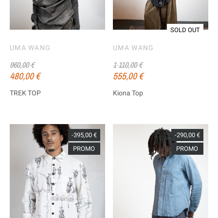
SOLD OUT
UMA WANG
UMA WANG
960,00 €
1 110,00 €
480,00 €
555,00 €
TREK TOP
Kiona Top
-395,00 €
-290,00 €
PROMO
PROMO