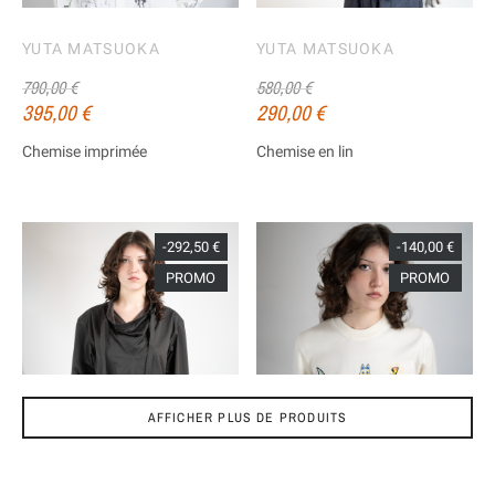
YUTA MATSUOKA
YUTA MATSUOKA
790,00 €
580,00 €
395,00 €
290,00 €
Chemise imprimée
Chemise en lin
-292,50 €
-140,00 €
PROMO
PROMO
AFFICHER PLUS DE PRODUITS
SOLD OUT
LEMAIRE
MII