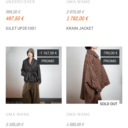
UNDERCOVER
UMA WANG
995,00 €
2 970,00 €
497,50 €
1 782,00 €
GILET UP2E1001
KRAIN JACKET
-1 167,50 €
-790,00 €
PROMO
PROMO
SOLD OUT
UMA WANG
UMA WANG
2 335,00 €
1 580,00 €