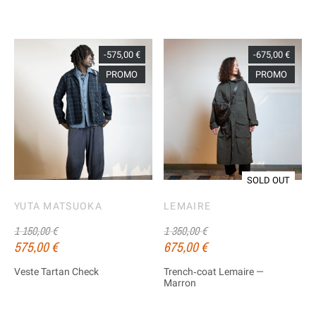
-575,00 €
-675,00 €
PROMO
PROMO
SOLD OUT
YUTA MATSUOKA
LEMAIRE
1 150,00 €
1 350,00 €
575,00 €
675,00 €
Veste Tartan Check
Trench‑coat Lemaire —
Marron