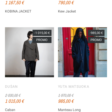
1 167,50 €
790,00 €
KOBINA JACKET
Kew Jacket
-1 015,00 €
-985,00 €
PROMO
PROMO
DUŠAN
YUTA MATSUOKA
2 030,00 €
1 970,00 €
1 015,00 €
985,00 €
Caban
Manteau Long