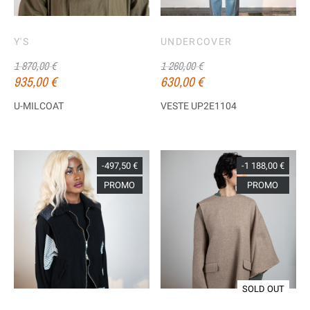
Y'S
UNDERCOVER
1 870,00 €
1 260,00 €
935,00 €
630,00 €
U-MILCOAT
VESTE UP2E1104
-497,50 €
-1 188,00 €
PROMO
PROMO
SOLD OUT