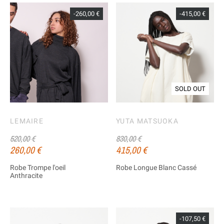
-260,00 €
-415,00 €
SOLD OUT
LEMAIRE
YUTA MATSUOKA
520,00 €
830,00 €
260,00 €
415,00 €
Robe Trompe l'oeil
Robe Longue Blanc Cassé
Anthracite
-107,50 €