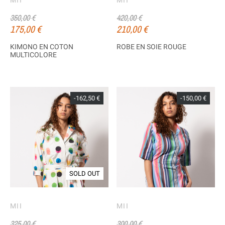
MII
MII
350,00 €
420,00 €
175,00 €
210,00 €
KIMONO EN COTON
ROBE EN SOIE ROUGE
MULTICOLORE
-162,50 €
-150,00 €
SOLD OUT
MII
MII
325,00 €
300,00 €