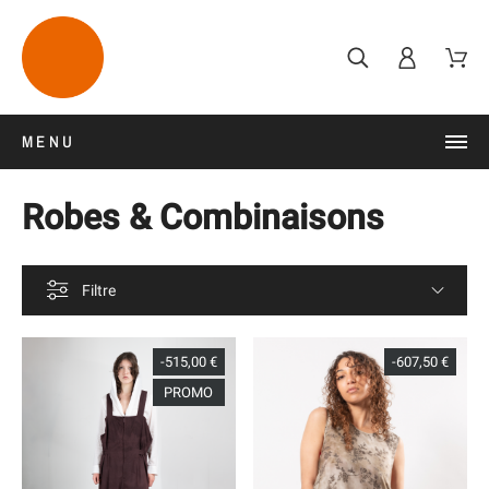
MENU
Robes & Combinaisons
Filtre
-515,00 €
-607,50 €
PROMO