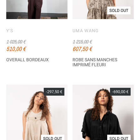
SOLD OUT
Y'S
UMA WANG
1 025,00 €
1 215,00 €
510,00 €
607,50 €
OVERALL BORDEAUX
ROBE SANS MANCHES
IMPRIMÉ FLEURI
-297,50 €
-690,00 €
SOLD OUT
SOLD OUT